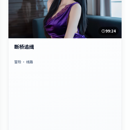
99:24
断桥追缉
冒险
· 线路