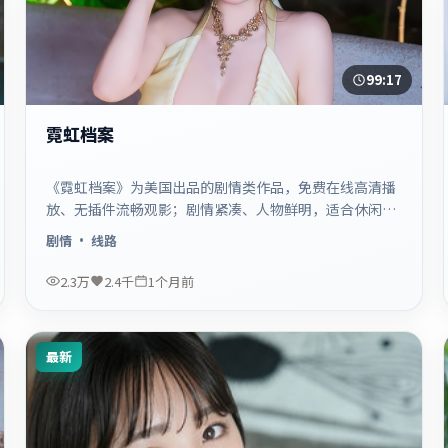
99:17
霓虹档案
《霓虹档案》为美国出品的剧情类作品，免费在线高清播
放、无插件流畅观影；剧情紧凑、人物鲜明，适合休闲一
口气追看。
剧情
· 线路
2.3万
2.4千
1个月前
最新