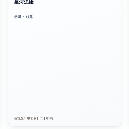
星河追缉
悬疑
· 线路
9.5万
3.9千
1年前