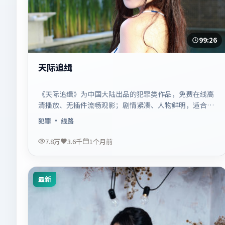
99:26
天际追缉
《天际追缉》为中国大陆出品的犯罪类作品，免费在线高
清播放、无插件流畅观影；剧情紧凑、人物鲜明，适合休
闲一口气追看。
犯罪
· 线路
7.8万
3.6千
1个月前
最新