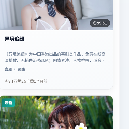
99:51
异境追缉
《异境追缉》为中国香港出品的喜剧类作品，免费在线高
清播放、无插件流畅观影；剧情紧凑、人物鲜明，适合休
闲一口气追看。
喜剧
· 线路
3.1万
2.5千
1个月前
最新