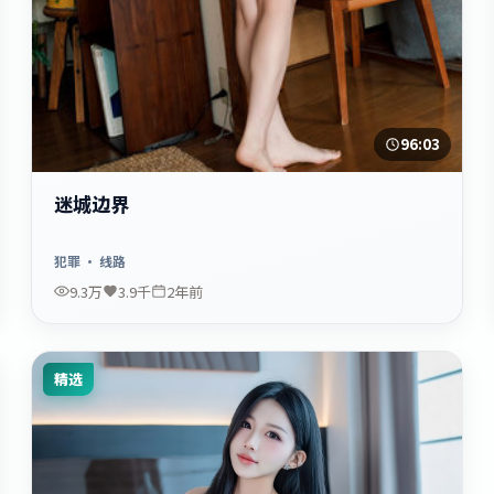
96:03
迷城边界
犯罪
· 线路
9.3万
3.9千
2年前
精选