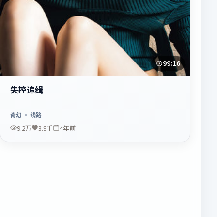
99:16
失控追缉
奇幻
· 线路
9.2万
3.9千
4年前