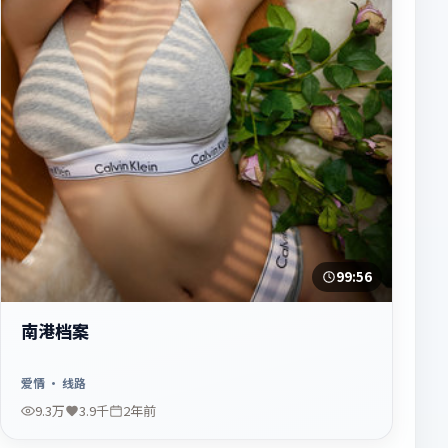
99:56
南港档案
爱情
· 线路
9.3万
3.9千
2年前