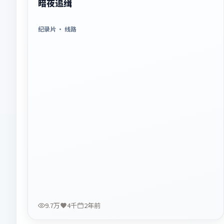
暗夜追缉
纪录片
· 线路
9.7万
4千
2年前