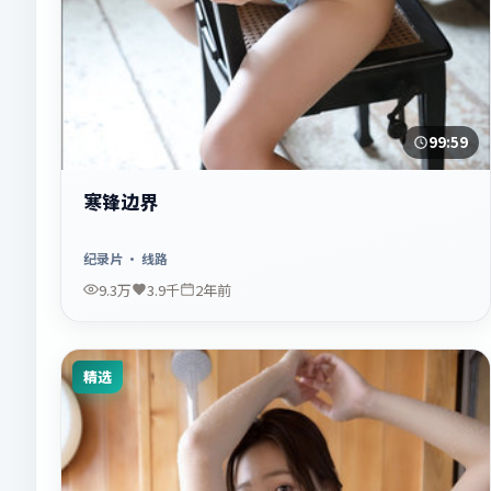
99:59
寒锋边界
纪录片
· 线路
9.3万
3.9千
2年前
精选