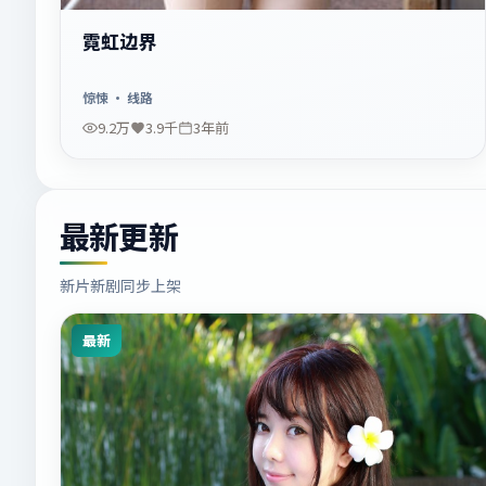
霓虹边界
惊悚
· 线路
9.2万
3.9千
3年前
最新更新
新片新剧同步上架
最新